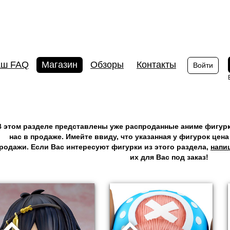
аш FAQ
Магазин
Обзоры
Контакты
Войти
В этом разделе представлены уже распроданные аниме фигурк
нас в продаже. Имейте ввиду, что указанная у фигурок цен
родажи. Если Вас интересуют фигурки из этого раздела,
напи
их для Вас под заказ!