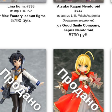
Lina figma #338
Atsuko Kagari Nendoroid
#747
из игры DOTA 2
т Max Factory, серия figma
из аниме Little Witch Academia
5790 руб.
(Академия ведьмочек)
от Good Smile Company,
серия Nendoroid
5790 руб.