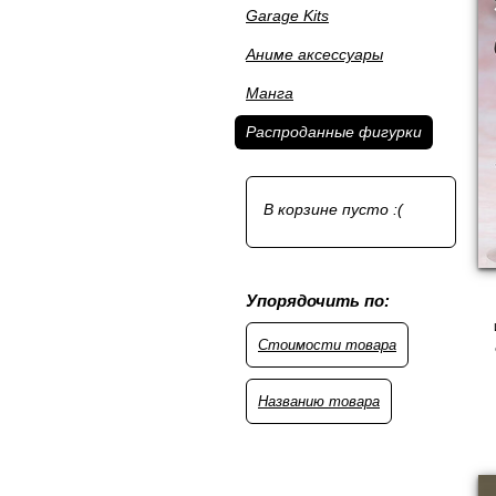
Garage Kits
Аниме аксессуары
Манга
Распроданные фигурки
В корзине пусто :(
Упорядочить по:
Стоимости товара
Названию товара