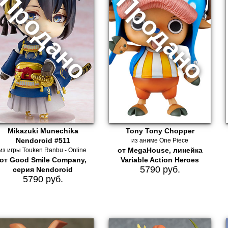
Mikazuki Munechika
Tony Tony Chopper
Nendoroid #511
из аниме One Piece
от MegaHouse, линейка
из игры Touken Ranbu - Online
от Good Smile Company,
Variable Action Heroes
5790 руб.
серия Nendoroid
5790 руб.