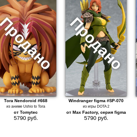
Tora Nendoroid #668
Windranger figma #SP-070
из аниме Ushio to Tora
из игры DOTA 2
от Tomytec
от Max Factory, серия figma
5790 руб.
5790 руб.