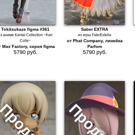
Tokitsukaze figma #361
Saber EXTRA
з аниме Kantai Collection ~Kan
из игры Fate/Extella
от Phat Company, линейка
Colle~
т Max Factory, серия figma
Parfom
5790 руб.
5790 руб.