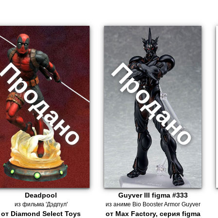
Deadpool
Guyver III figma #333
из фильма 'Дэдпул'
из аниме Bio Booster Armor Guyver
от Diamond Select Toys
от Max Factory, серия figma