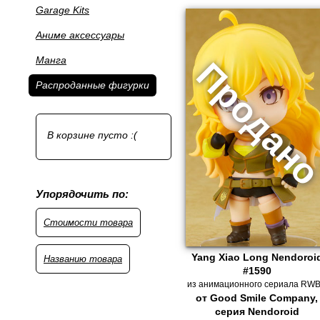
Garage Kits
Аниме аксессуары
Манга
Распроданные фигурки
В корзине пусто :(
Упорядочить по:
Стоимости товара
Yang Xiao Long Nendoroi
Названию товара
#1590
из анимационного сериала RW
от Good Smile Company,
серия Nendoroid