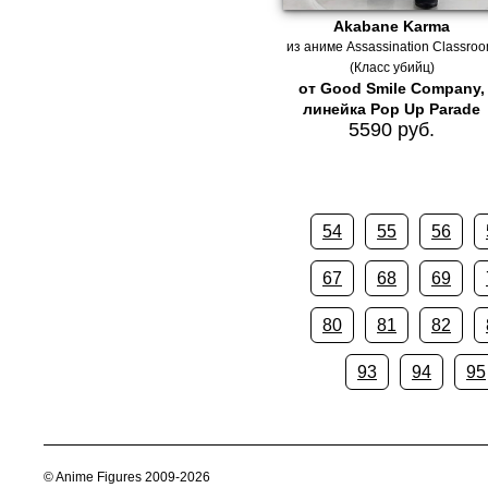
Akabane Karma
из аниме Assassination Classro
(Класс убийц)
от Good Smile Company,
линейка Pop Up Parade
5590 руб.
54
55
56
67
68
69
80
81
82
93
94
95
© Anime Figures 2009-2026