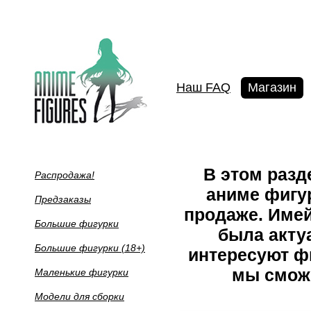
Наш FAQ
Магазин
В этом раз
Распродажа!
аниме фигур
Предзаказы
продаже. Имей
Большие фигурки
была акту
Большие фигурки (18+)
интересуют фи
мы сможе
Маленькие фигурки
Модели для сборки