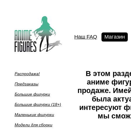
Наш FAQ
Магазин
В этом раз
Распродажа!
аниме фигур
Предзаказы
продаже. Имей
Большие фигурки
была акту
Большие фигурки (18+)
интересуют фи
мы сможе
Маленькие фигурки
Модели для сборки