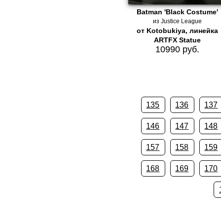
Batman 'Black Costume'
из Justice League
от Kotobukiya, линейка
ARTFX Statue
10990 руб.
135
136
137
146
147
148
157
158
159
168
169
170