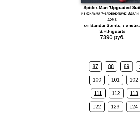
Spider-Man 'Upgraded Suit
из фильма 'Человек-паук: Вдали 
дома'
от Bandai Spirits, линейк
S.H.Figuarts
7390 руб.
87
88
89
100
101
102
111
112
113
122
123
124