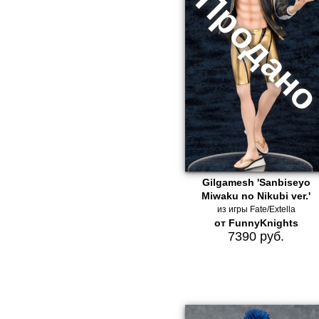
Gilgamesh 'Sanbiseyo
Miwaku no Nikubi ver.'
из игры Fate/Extella
от FunnyKnights
7390 руб.