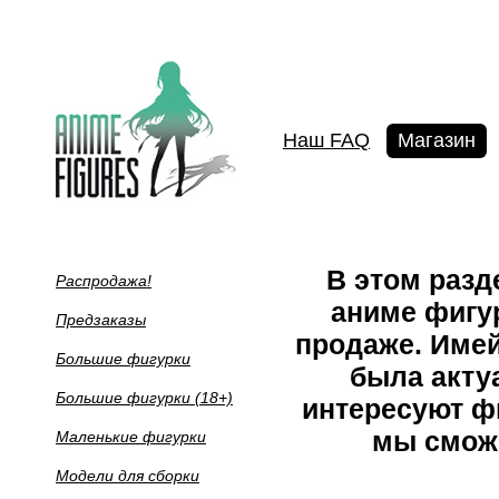
Наш FAQ
Магазин
В этом раз
Распродажа!
аниме фигур
Предзаказы
продаже. Имей
Большие фигурки
была акту
Большие фигурки (18+)
интересуют фи
мы сможе
Маленькие фигурки
Модели для сборки